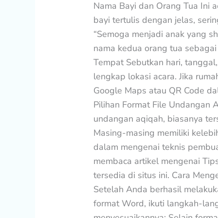
Nama Bayi dan Orang Tua Ini a
bayi tertulis dengan jelas, seri
“Semoga menjadi anak yang sho
nama kedua orang tua sebagai
Tempat Sebutkan hari, tanggal,
lengkap lokasi acara. Jika ruma
Google Maps atau QR Code dal
Pilihan Format File Undangan 
undangan aqiqah, biasanya ters
Masing-masing memiliki kelebi
dalam mengenai teknis pembua
membaca artikel mengenai Tip
tersedia di situs ini. Cara Me
Setelah Anda berhasil melaku
format Word, ikuti langkah-lan
menyesuaikannya: Selain format