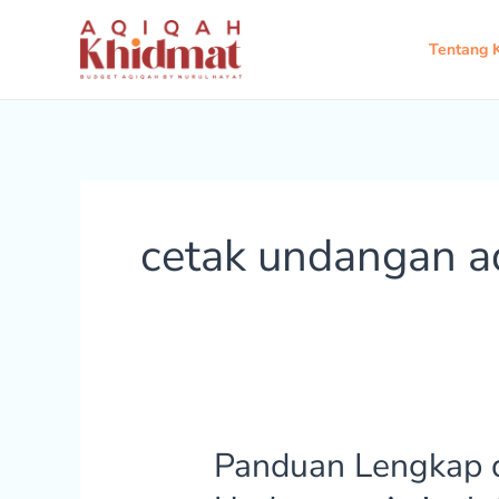
Lewati
ke
Tentang 
konten
cetak undangan a
Panduan Lengkap 
Panduan
Lengkap