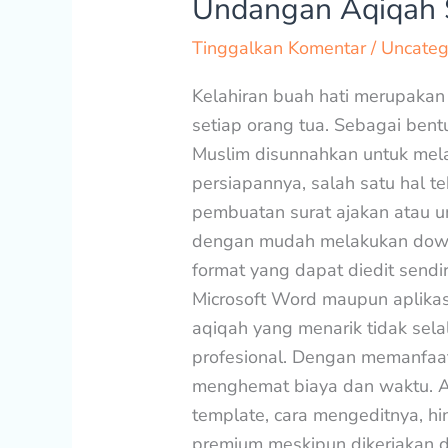
Undangan Aqiqah S
dan
Tinggalkan Komentar
/
Uncateg
Link
Download
Kelahiran buah hati merupakan
Undangan
setiap orang tua. Sebagai ben
Aqiqah
Muslim disunnahkan untuk mel
Siap
persiapannya, salah satu hal t
Edit
pembuatan surat ajakan atau u
dengan mudah melakukan down
format yang dapat diedit sendi
Microsoft Word maupun aplika
aqiqah yang menarik tidak sel
profesional. Dengan memanfaatk
menghemat biaya dan waktu. Art
template, cara mengeditnya, hin
premium meskipun dikerjakan 