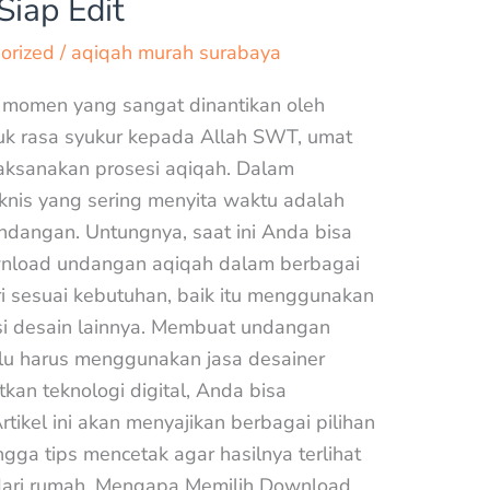
iap Edit
orized
/
aqiqah murah surabaya
 momen yang sangat dinantikan oleh
tuk rasa syukur kepada Allah SWT, umat
aksanakan prosesi aqiqah. Dalam
eknis yang sering menyita waktu adalah
ndangan. Untungnya, saat ini Anda bisa
load undangan aqiqah dalam berbagai
ri sesuai kebutuhan, baik itu menggunakan
si desain lainnya. Membuat undangan
alu harus menggunakan jasa desainer
an teknologi digital, Anda bisa
ikel ini akan menyajikan berbagai pilihan
gga tips mencetak agar hasilnya terlihat
dari rumah. Mengapa Memilih Download