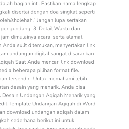
dalah bagian inti. Pastikan nama lengkap
ngkali disertai dengan doa singkat seperti
leh/sholehah.” Jangan lupa sertakan
 pengundang. 3. Detail Waktu dan
 jam dimulainya acara, serta alamat
h Anda sulit ditemukan, menyertakan link
am undangan digital sangat disarankan.
Aqiqah Saat Anda mencari link download
edia beberapa pilihan format file.
han tersendiri: Untuk memahami lebih
tan desain yang menarik, Anda bisa
s Desain Undangan Aqiqah Menarik yang
ngedit Template Undangan Aqiqah di Word
kan download undangan aqiqah dalam
gkah sederhana berikut ini untuk
 cetak, tren saat ini juga mengarah pada