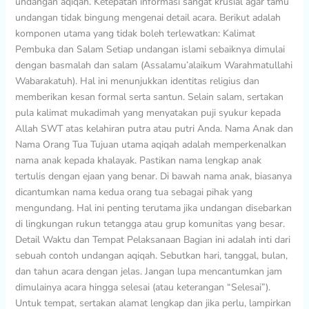
undangan aqiqah. Ketepatan informasi sangat krusial agar tamu
undangan tidak bingung mengenai detail acara. Berikut adalah
komponen utama yang tidak boleh terlewatkan: Kalimat
Pembuka dan Salam Setiap undangan islami sebaiknya dimulai
dengan basmalah dan salam (Assalamu’alaikum Warahmatullahi
Wabarakatuh). Hal ini menunjukkan identitas religius dan
memberikan kesan formal serta santun. Selain salam, sertakan
pula kalimat mukadimah yang menyatakan puji syukur kepada
Allah SWT atas kelahiran putra atau putri Anda. Nama Anak dan
Nama Orang Tua Tujuan utama aqiqah adalah memperkenalkan
nama anak kepada khalayak. Pastikan nama lengkap anak
tertulis dengan ejaan yang benar. Di bawah nama anak, biasanya
dicantumkan nama kedua orang tua sebagai pihak yang
mengundang. Hal ini penting terutama jika undangan disebarkan
di lingkungan rukun tetangga atau grup komunitas yang besar.
Detail Waktu dan Tempat Pelaksanaan Bagian ini adalah inti dari
sebuah contoh undangan aqiqah. Sebutkan hari, tanggal, bulan,
dan tahun acara dengan jelas. Jangan lupa mencantumkan jam
dimulainya acara hingga selesai (atau keterangan “Selesai”).
Untuk tempat, sertakan alamat lengkap dan jika perlu, lampirkan