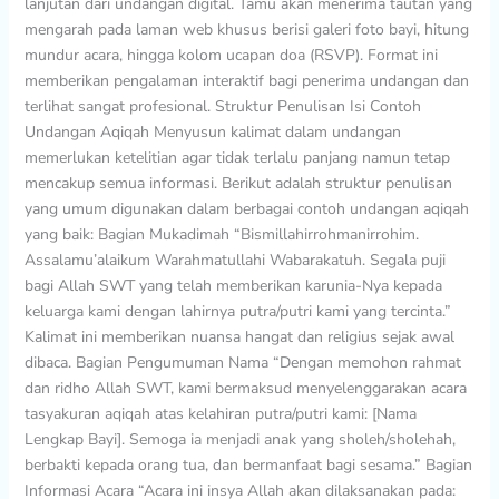
lanjutan dari undangan digital. Tamu akan menerima tautan yang
mengarah pada laman web khusus berisi galeri foto bayi, hitung
mundur acara, hingga kolom ucapan doa (RSVP). Format ini
memberikan pengalaman interaktif bagi penerima undangan dan
terlihat sangat profesional. Struktur Penulisan Isi Contoh
Undangan Aqiqah Menyusun kalimat dalam undangan
memerlukan ketelitian agar tidak terlalu panjang namun tetap
mencakup semua informasi. Berikut adalah struktur penulisan
yang umum digunakan dalam berbagai contoh undangan aqiqah
yang baik: Bagian Mukadimah “Bismillahirrohmanirrohim.
Assalamu’alaikum Warahmatullahi Wabarakatuh. Segala puji
bagi Allah SWT yang telah memberikan karunia-Nya kepada
keluarga kami dengan lahirnya putra/putri kami yang tercinta.”
Kalimat ini memberikan nuansa hangat dan religius sejak awal
dibaca. Bagian Pengumuman Nama “Dengan memohon rahmat
dan ridho Allah SWT, kami bermaksud menyelenggarakan acara
tasyakuran aqiqah atas kelahiran putra/putri kami: [Nama
Lengkap Bayi]. Semoga ia menjadi anak yang sholeh/sholehah,
berbakti kepada orang tua, dan bermanfaat bagi sesama.” Bagian
Informasi Acara “Acara ini insya Allah akan dilaksanakan pada: