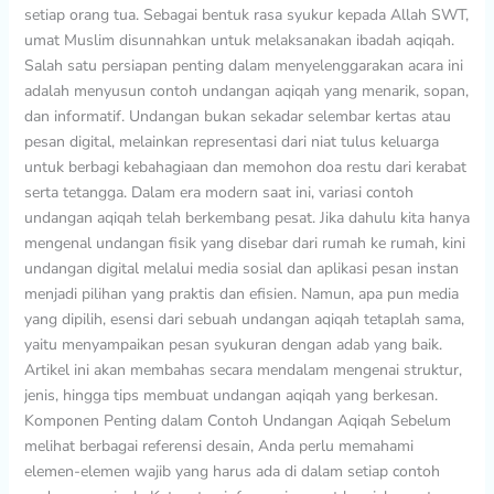
setiap orang tua. Sebagai bentuk rasa syukur kepada Allah SWT,
Membuatnya
umat Muslim disunnahkan untuk melaksanakan ibadah aqiqah.
Salah satu persiapan penting dalam menyelenggarakan acara ini
adalah menyusun contoh undangan aqiqah yang menarik, sopan,
dan informatif. Undangan bukan sekadar selembar kertas atau
pesan digital, melainkan representasi dari niat tulus keluarga
untuk berbagi kebahagiaan dan memohon doa restu dari kerabat
serta tetangga. Dalam era modern saat ini, variasi contoh
undangan aqiqah telah berkembang pesat. Jika dahulu kita hanya
mengenal undangan fisik yang disebar dari rumah ke rumah, kini
undangan digital melalui media sosial dan aplikasi pesan instan
menjadi pilihan yang praktis dan efisien. Namun, apa pun media
yang dipilih, esensi dari sebuah undangan aqiqah tetaplah sama,
yaitu menyampaikan pesan syukuran dengan adab yang baik.
Artikel ini akan membahas secara mendalam mengenai struktur,
jenis, hingga tips membuat undangan aqiqah yang berkesan.
Komponen Penting dalam Contoh Undangan Aqiqah Sebelum
melihat berbagai referensi desain, Anda perlu memahami
elemen-elemen wajib yang harus ada di dalam setiap contoh