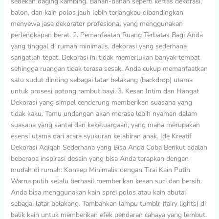
sedekah daging kambing. Bahan-bahan seperti kertas dekorasi,
balon, dan kain polos jauh lebih terjangkau dibandingkan
menyewa jasa dekorator profesional yang menggunakan
perlengkapan berat. 2. Pemanfaatan Ruang Terbatas Bagi Anda
yang tinggal di rumah minimalis, dekorasi yang sederhana
sangatlah tepat. Dekorasi ini tidak memerlukan banyak tempat
sehingga ruangan tidak terasa sesak. Anda cukup memanfaatkan
satu sudut dinding sebagai latar belakang (backdrop) utama
untuk prosesi potong rambut bayi. 3. Kesan Intim dan Hangat
Dekorasi yang simpel cenderung memberikan suasana yang
tidak kaku. Tamu undangan akan merasa lebih nyaman dalam
suasana yang santai dan kekeluargaan, yang mana merupakan
esensi utama dari acara syukuran kelahiran anak. Ide Kreatif
Dekorasi Aqiqah Sederhana yang Bisa Anda Coba Berikut adalah
beberapa inspirasi desain yang bisa Anda terapkan dengan
mudah di rumah: Konsep Minimalis dengan Tirai Kain Putih
Warna putih selalu berhasil memberikan kesan suci dan bersih.
Anda bisa menggunakan kain sprei polos atau kain abutai
sebagai latar belakang. Tambahkan lampu tumblr (fairy lights) di
balik kain untuk memberikan efek pendaran cahaya yang lembut.