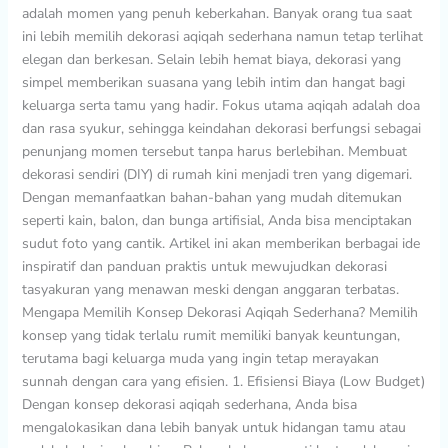
adalah momen yang penuh keberkahan. Banyak orang tua saat
di
ini lebih memilih dekorasi aqiqah sederhana namun tetap terlihat
Rumah
elegan dan berkesan. Selain lebih hemat biaya, dekorasi yang
simpel memberikan suasana yang lebih intim dan hangat bagi
keluarga serta tamu yang hadir. Fokus utama aqiqah adalah doa
dan rasa syukur, sehingga keindahan dekorasi berfungsi sebagai
penunjang momen tersebut tanpa harus berlebihan. Membuat
dekorasi sendiri (DIY) di rumah kini menjadi tren yang digemari.
Dengan memanfaatkan bahan-bahan yang mudah ditemukan
seperti kain, balon, dan bunga artifisial, Anda bisa menciptakan
sudut foto yang cantik. Artikel ini akan memberikan berbagai ide
inspiratif dan panduan praktis untuk mewujudkan dekorasi
tasyakuran yang menawan meski dengan anggaran terbatas.
Mengapa Memilih Konsep Dekorasi Aqiqah Sederhana? Memilih
konsep yang tidak terlalu rumit memiliki banyak keuntungan,
terutama bagi keluarga muda yang ingin tetap merayakan
sunnah dengan cara yang efisien. 1. Efisiensi Biaya (Low Budget)
Dengan konsep dekorasi aqiqah sederhana, Anda bisa
mengalokasikan dana lebih banyak untuk hidangan tamu atau