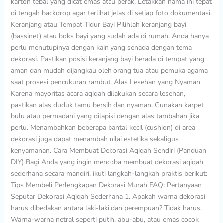
karton tebal yang dicat emas atau perak. Letakkan nama ini tepat
di tengah backdrop agar terlihat jelas di setiap foto dokumentasi.
Keranjang atau Tempat Tidur Bayi Pilihlah keranjang bayi
(bassinet) atau boks bayi yang sudah ada di rumah. Anda hanya
perlu menutupinya dengan kain yang senada dengan tema
dekorasi. Pastikan posisi keranjang bayi berada di tempat yang
aman dan mudah dijangkau oleh orang tua atau pemuka agama
saat prosesi pencukuran rambut. Alas Lesehan yang Nyaman
Karena mayoritas acara aqiqah dilakukan secara lesehan,
pastikan alas duduk tamu bersih dan nyaman. Gunakan karpet
bulu atau permadani yang dilapisi dengan alas tambahan jika
perlu. Menambahkan beberapa bantal kecil (cushion) di area
dekorasi juga dapat menambah nilai estetika sekaligus
kenyamanan. Cara Membuat Dekorasi Aqiqah Sendiri (Panduan
DIY) Bagi Anda yang ingin mencoba membuat dekorasi aqiqah
sederhana secara mandiri, ikuti langkah-langkah praktis berikut:
Tips Membeli Perlengkapan Dekorasi Murah FAQ: Pertanyaan
Seputar Dekorasi Aqiqah Sederhana 1. Apakah warna dekorasi
harus dibedakan antara laki-laki dan perempuan? Tidak harus.
Warna-warna netral seperti putih, abu-abu, atau emas cocok