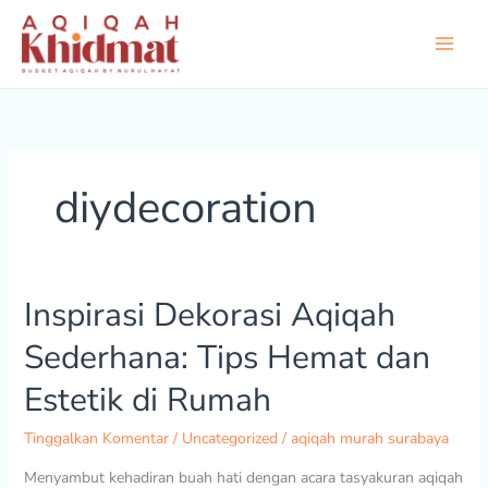
Lewati
ke
konten
diydecoration
Inspirasi Dekorasi Aqiqah
Inspirasi
Dekorasi
Sederhana: Tips Hemat dan
Aqiqah
Sederhana:
Estetik di Rumah
Tips
Hemat
Tinggalkan Komentar
/
Uncategorized
/
aqiqah murah surabaya
dan
Menyambut kehadiran buah hati dengan acara tasyakuran aqiqah
Estetik