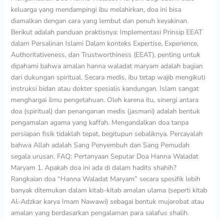
keluarga yang mendampingi ibu melahirkan, doa ini bisa
diamalkan dengan cara yang lembut dan penuh keyakinan.
Berikut adalah panduan praktisnya: Implementasi Prinsip EEAT
dalam Persalinan Islami Dalam konteks Expertise, Experience,
Authoritativeness, dan Trustworthiness (EEAT), penting untuk
dipahami bahwa amalan hanna waladat maryam adalah bagian
dari dukungan spiritual. Secara medis, ibu tetap wajib mengikuti
instruksi bidan atau dokter spesialis kandungan. Islam sangat
menghargai ilmu pengetahuan. Oleh karena itu, sinergi antara
doa (spiritual) dan penanganan medis (jasmani) adalah bentuk
pengamalan agama yang kaffah. Mengandalkan doa tanpa
persiapan fisik tidaklah tepat, begitupun sebaliknya. Percayalah
bahwa Allah adalah Sang Penyembuh dan Sang Pemudah
segala urusan. FAQ: Pertanyaan Seputar Doa Hanna Waladat
Maryam 1. Apakah doa ini ada di dalam hadits shahih?
Rangkaian doa “Hanna Waladat Maryam” secara spesifik lebih
banyak ditemukan dalam kitab-kitab amalan ulama (seperti kitab
Al-Adzkar karya Imam Nawawi) sebagai bentuk mujarobat atau
amalan yang berdasarkan pengalaman para salafus shalih.