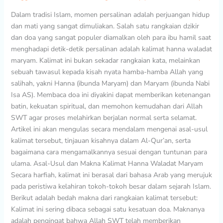
Kelancaran
Dalam tradisi Islam, momen persalinan adalah perjuangan hidup
Melahirkan
dan mati yang sangat dimuliakan. Salah satu rangkaian dzikir
dan doa yang sangat populer diamalkan oleh para ibu hamil saat
menghadapi detik-detik persalinan adalah kalimat hanna waladat
maryam. Kalimat ini bukan sekadar rangkaian kata, melainkan
sebuah tawasul kepada kisah nyata hamba-hamba Allah yang
salihah, yakni Hanna (ibunda Maryam) dan Maryam (ibunda Nabi
Isa AS). Membaca doa ini diyakini dapat memberikan ketenangan
batin, kekuatan spiritual, dan memohon kemudahan dari Allah
SWT agar proses melahirkan berjalan normal serta selamat.
Artikel ini akan mengulas secara mendalam mengenai asal-usul
kalimat tersebut, tinjauan kisahnya dalam Al-Qur’an, serta
bagaimana cara mengamalkannya sesuai dengan tuntunan para
ulama. Asal-Usul dan Makna Kalimat Hanna Waladat Maryam
Secara harfiah, kalimat ini berasal dari bahasa Arab yang merujuk
pada peristiwa kelahiran tokoh-tokoh besar dalam sejarah Islam.
Berikut adalah bedah makna dari rangkaian kalimat tersebut:
Kalimat ini sering dibaca sebagai satu kesatuan doa. Maknanya
adalah pengingat bahwa Allah SWT telah memberikan