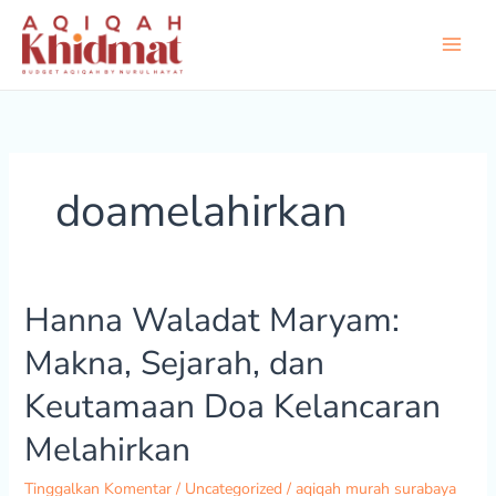
Lewati
ke
konten
doamelahirkan
Hanna Waladat Maryam:
Hanna
Waladat
Makna, Sejarah, dan
Maryam:
Makna,
Keutamaan Doa Kelancaran
Sejarah,
dan
Melahirkan
Keutamaan
Doa
Tinggalkan Komentar
/
Uncategorized
/
aqiqah murah surabaya