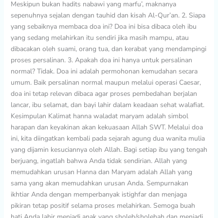
Meskipun bukan hadits nabawi yang marfu’, maknanya
sepenuhnya sejalan dengan tauhid dan kisah Al-Qur’an. 2. Siapa
yang sebaiknya membaca doa ini? Doa ini bisa dibaca oleh ibu
yang sedang melahirkan itu sendiri jika masih mampu, atau
dibacakan oleh suami, orang tua, dan kerabat yang mendampingi
proses persalinan. 3. Apakah doa ini hanya untuk persalinan
normal? Tidak. Doa ini adalah permohonan kemudahan secara
umum. Baik persalinan normal maupun melalui operasi Caesar,
doa ini tetap relevan dibaca agar proses pembedahan berjalan
lancar, ibu selamat, dan bayi lahir dalam keadaan sehat walafiat.
Kesimpulan Kalimat hanna waladat maryam adalah simbol
harapan dan keyakinan akan kekuasaan Allah SWT. Melalui doa
ini, kita diingatkan kembali pada sejarah agung dua wanita mulia
yang dijamin kesuciannya oleh Allah. Bagi setiap ibu yang tengah
berjuang, ingatlah bahwa Anda tidak sendirian. Allah yang
memudahkan urusan Hanna dan Maryam adalah Allah yang
sama yang akan memudahkan urusan Anda. Sempurnakan
ikhtiar Anda dengan memperbanyak istighfar dan menjaga
pikiran tetap positif selama proses melahirkan. Semoga buah
hati Anda lahir menjadi anak yang sholeh/sholehah dan menjadi