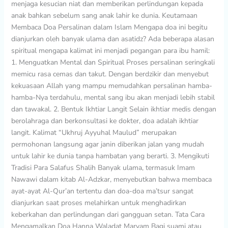
menjaga kesucian niat dan memberikan perlindungan kepada
anak bahkan sebelum sang anak lahir ke dunia. Keutamaan
Membaca Doa Persalinan dalam Islam Mengapa doa ini begitu
dianjurkan oleh banyak ulama dan asatidz? Ada beberapa alasan
spiritual mengapa kalimat ini menjadi pegangan para ibu hamil:
1. Menguatkan Mental dan Spiritual Proses persalinan seringkali
memicu rasa cemas dan takut. Dengan berdzikir dan menyebut
kekuasaan Allah yang mampu memudahkan persalinan hamba-
hamba-Nya terdahulu, mental sang ibu akan menjadi lebih stabil
dan tawakal. 2. Bentuk Ikhtiar Langit Selain ikhtiar medis dengan
berolahraga dan berkonsultasi ke dokter, doa adalah ikhtiar
langit. Kalimat “Ukhruj Ayyuhal Maulud” merupakan
permohonan langsung agar janin diberikan jalan yang mudah
untuk lahir ke dunia tanpa hambatan yang berarti. 3. Mengikuti
Tradisi Para Salafus Shalih Banyak ulama, termasuk Imam
Nawawi dalam kitab Al-Adzkar, menyebutkan bahwa membaca
ayat-ayat Al-Qur’an tertentu dan doa-doa ma’tsur sangat
dianjurkan saat proses melahirkan untuk menghadirkan
keberkahan dan perlindungan dari gangguan setan. Tata Cara
Mengamalkan Doa Hanna Waladat Maryam Bagi suami atau