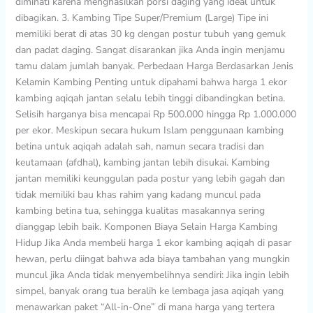
diminati karena menghasilkan porsi daging yang ideal untuk
dibagikan. 3. Kambing Tipe Super/Premium (Large) Tipe ini
memiliki berat di atas 30 kg dengan postur tubuh yang gemuk
dan padat daging. Sangat disarankan jika Anda ingin menjamu
tamu dalam jumlah banyak. Perbedaan Harga Berdasarkan Jenis
Kelamin Kambing Penting untuk dipahami bahwa harga 1 ekor
kambing aqiqah jantan selalu lebih tinggi dibandingkan betina.
Selisih harganya bisa mencapai Rp 500.000 hingga Rp 1.000.000
per ekor. Meskipun secara hukum Islam penggunaan kambing
betina untuk aqiqah adalah sah, namun secara tradisi dan
keutamaan (afdhal), kambing jantan lebih disukai. Kambing
jantan memiliki keunggulan pada postur yang lebih gagah dan
tidak memiliki bau khas rahim yang kadang muncul pada
kambing betina tua, sehingga kualitas masakannya sering
dianggap lebih baik. Komponen Biaya Selain Harga Kambing
Hidup Jika Anda membeli harga 1 ekor kambing aqiqah di pasar
hewan, perlu diingat bahwa ada biaya tambahan yang mungkin
muncul jika Anda tidak menyembelihnya sendiri: Jika ingin lebih
simpel, banyak orang tua beralih ke lembaga jasa aqiqah yang
menawarkan paket “All-in-One” di mana harga yang tertera