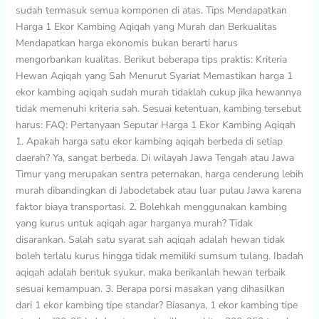
sudah termasuk semua komponen di atas. Tips Mendapatkan
Harga 1 Ekor Kambing Aqiqah yang Murah dan Berkualitas
Mendapatkan harga ekonomis bukan berarti harus
mengorbankan kualitas. Berikut beberapa tips praktis: Kriteria
Hewan Aqiqah yang Sah Menurut Syariat Memastikan harga 1
ekor kambing aqiqah sudah murah tidaklah cukup jika hewannya
tidak memenuhi kriteria sah. Sesuai ketentuan, kambing tersebut
harus: FAQ: Pertanyaan Seputar Harga 1 Ekor Kambing Aqiqah
1. Apakah harga satu ekor kambing aqiqah berbeda di setiap
daerah? Ya, sangat berbeda. Di wilayah Jawa Tengah atau Jawa
Timur yang merupakan sentra peternakan, harga cenderung lebih
murah dibandingkan di Jabodetabek atau luar pulau Jawa karena
faktor biaya transportasi. 2. Bolehkah menggunakan kambing
yang kurus untuk aqiqah agar harganya murah? Tidak
disarankan. Salah satu syarat sah aqiqah adalah hewan tidak
boleh terlalu kurus hingga tidak memiliki sumsum tulang. Ibadah
aqiqah adalah bentuk syukur, maka berikanlah hewan terbaik
sesuai kemampuan. 3. Berapa porsi masakan yang dihasilkan
dari 1 ekor kambing tipe standar? Biasanya, 1 ekor kambing tipe