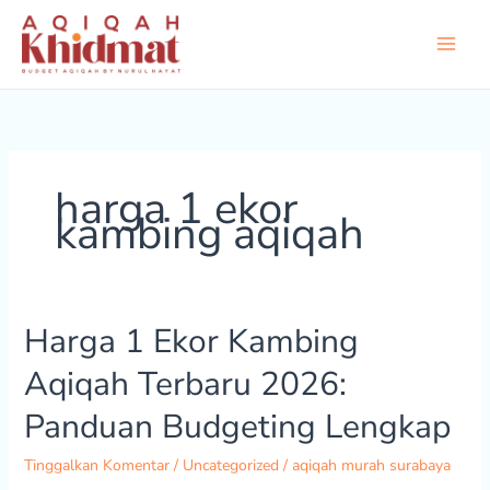
Lewati
ke
konten
harga 1 ekor
kambing aqiqah
Harga 1 Ekor Kambing
Harga
1
Aqiqah Terbaru 2026:
Ekor
Kambing
Panduan Budgeting Lengkap
Aqiqah
Terbaru
Tinggalkan Komentar
/
Uncategorized
/
aqiqah murah surabaya
2026: