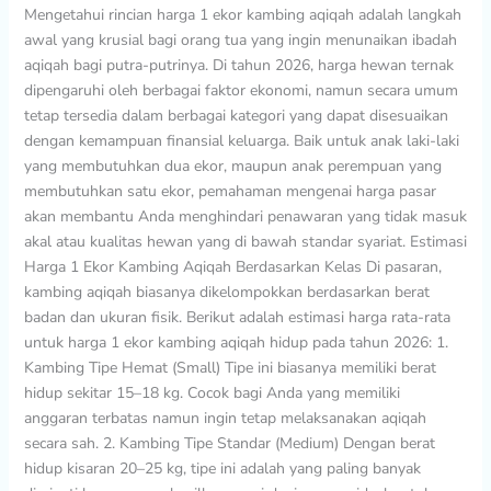
Mengetahui rincian harga 1 ekor kambing aqiqah adalah langkah
Panduan
awal yang krusial bagi orang tua yang ingin menunaikan ibadah
Budgeting
aqiqah bagi putra-putrinya. Di tahun 2026, harga hewan ternak
Lengkap
dipengaruhi oleh berbagai faktor ekonomi, namun secara umum
tetap tersedia dalam berbagai kategori yang dapat disesuaikan
dengan kemampuan finansial keluarga. Baik untuk anak laki-laki
yang membutuhkan dua ekor, maupun anak perempuan yang
membutuhkan satu ekor, pemahaman mengenai harga pasar
akan membantu Anda menghindari penawaran yang tidak masuk
akal atau kualitas hewan yang di bawah standar syariat. Estimasi
Harga 1 Ekor Kambing Aqiqah Berdasarkan Kelas Di pasaran,
kambing aqiqah biasanya dikelompokkan berdasarkan berat
badan dan ukuran fisik. Berikut adalah estimasi harga rata-rata
untuk harga 1 ekor kambing aqiqah hidup pada tahun 2026: 1.
Kambing Tipe Hemat (Small) Tipe ini biasanya memiliki berat
hidup sekitar 15–18 kg. Cocok bagi Anda yang memiliki
anggaran terbatas namun ingin tetap melaksanakan aqiqah
secara sah. 2. Kambing Tipe Standar (Medium) Dengan berat
hidup kisaran 20–25 kg, tipe ini adalah yang paling banyak