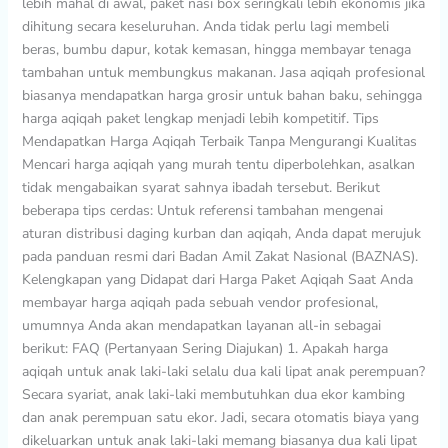
lebih mahal di awal, paket nasi box seringkali lebih ekonomis jika
dihitung secara keseluruhan. Anda tidak perlu lagi membeli
beras, bumbu dapur, kotak kemasan, hingga membayar tenaga
tambahan untuk membungkus makanan. Jasa aqiqah profesional
biasanya mendapatkan harga grosir untuk bahan baku, sehingga
harga aqiqah paket lengkap menjadi lebih kompetitif. Tips
Mendapatkan Harga Aqiqah Terbaik Tanpa Mengurangi Kualitas
Mencari harga aqiqah yang murah tentu diperbolehkan, asalkan
tidak mengabaikan syarat sahnya ibadah tersebut. Berikut
beberapa tips cerdas: Untuk referensi tambahan mengenai
aturan distribusi daging kurban dan aqiqah, Anda dapat merujuk
pada panduan resmi dari Badan Amil Zakat Nasional (BAZNAS).
Kelengkapan yang Didapat dari Harga Paket Aqiqah Saat Anda
membayar harga aqiqah pada sebuah vendor profesional,
umumnya Anda akan mendapatkan layanan all-in sebagai
berikut: FAQ (Pertanyaan Sering Diajukan) 1. Apakah harga
aqiqah untuk anak laki-laki selalu dua kali lipat anak perempuan?
Secara syariat, anak laki-laki membutuhkan dua ekor kambing
dan anak perempuan satu ekor. Jadi, secara otomatis biaya yang
dikeluarkan untuk anak laki-laki memang biasanya dua kali lipat