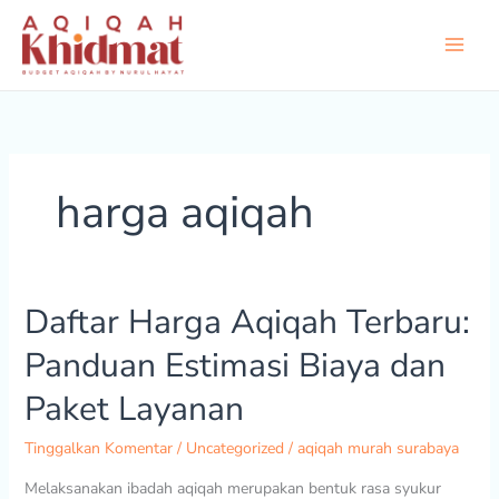
Lewati
ke
konten
harga aqiqah
Daftar Harga Aqiqah Terbaru:
Daftar
Harga
Panduan Estimasi Biaya dan
Aqiqah
Terbaru:
Paket Layanan
Panduan
Estimasi
Tinggalkan Komentar
/
Uncategorized
/
aqiqah murah surabaya
Biaya
Melaksanakan ibadah aqiqah merupakan bentuk rasa syukur
dan