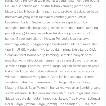
harga kambing jantan lebih mahal dibandingkan kambing betina.
Hal ini disebabkan oleh postur tubuh kambing jantan yang
biasanya lebih besar dan gagah, serta preferensi sebagian besar
masyarakat yang lebih menyukai kambing jantan untuk
keperluan ibadah. Selain itu, jenis hewan seperti domba
seringkali memiliki harga yang sedikit berbeda dengan kambing
jawa (kacang) karena perbedaan tekstur daging dan bobot
karkas. Bobot dan Ukuran Hewan Penyedia jasa biasanya
membagi kategori harga aqiqah berdasarkan ukuran, mulai dari
tipe Small (S), Medium (M), Large (L), hingga Extra Large (XL).
Semakin berat bobot hidup kambing, semakin banyak porsi
masakan yang dihasilkan, namun harga yang dibayar pun akan
semakin tinggi. Estimasi Daftar Harga Aqiqah Berdasarkan Jenis
Paket Berikut adalah tabel estimasi harga aqiqah rata-rata di
wilayah perkotaan yang dapat Anda jadikan sebagai referensi
sebelum melakukan pemesanan. 1. Harga Paket Kambing
Matang (Masak Saja) Paket ini hanya menyediakan kambing yang
sudah disembelih dan dimasak menjadi dua atau tiga jenis menu
(biasanya sate dan gulai), tanpa nasi kotak. Tipe Hewan Estimasi
Porsi Harga (Betina) Harga (Jantan) Tipe Standar 60 – 80 Porsi