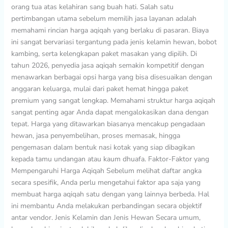
orang tua atas kelahiran sang buah hati. Salah satu
Paket
pertimbangan utama sebelum memilih jasa layanan adalah
Layanan
memahami rincian harga aqiqah yang berlaku di pasaran. Biaya
ini sangat bervariasi tergantung pada jenis kelamin hewan, bobot
kambing, serta kelengkapan paket masakan yang dipilih. Di
tahun 2026, penyedia jasa aqiqah semakin kompetitif dengan
menawarkan berbagai opsi harga yang bisa disesuaikan dengan
anggaran keluarga, mulai dari paket hemat hingga paket
premium yang sangat lengkap. Memahami struktur harga aqiqah
sangat penting agar Anda dapat mengalokasikan dana dengan
tepat. Harga yang ditawarkan biasanya mencakup pengadaan
hewan, jasa penyembelihan, proses memasak, hingga
pengemasan dalam bentuk nasi kotak yang siap dibagikan
kepada tamu undangan atau kaum dhuafa. Faktor-Faktor yang
Mempengaruhi Harga Aqiqah Sebelum melihat daftar angka
secara spesifik, Anda perlu mengetahui faktor apa saja yang
membuat harga aqiqah satu dengan yang lainnya berbeda. Hal
ini membantu Anda melakukan perbandingan secara objektif
antar vendor. Jenis Kelamin dan Jenis Hewan Secara umum,