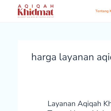
Lewati
ke
Tentang 
konten
harga layanan aq
Layanan Aqiqah Kh
Layanan
Aqiqah