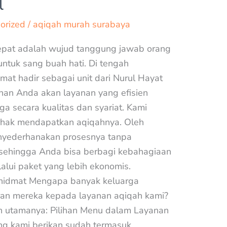
l
orized
/
aqiqah murah surabaya
tepat adalah wujud tanggung jawab orang
ntuk sang buah hati. Di tengah
mat hadir sebagai unit dari Nurul Hayat
an Anda akan layanan yang efisien
ga secara kualitas dan syariat. Kami
rhak mendapatkan aqiqahnya. Oleh
enyederhanakan prosesnya tanpa
 sehingga Anda bisa berbagi kebahagiaan
alui paket yang lebih ekonomis.
hidmat Mengapa banyak keluarga
n mereka kepada layanan aqiqah kami?
n utamanya: Pilihan Menu dalam Layanan
ng kami berikan sudah termasuk