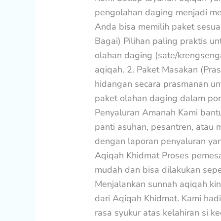
pengolahan daging menjadi men
Anda bisa memilih paket sesuai
Bagai) Pilihan paling praktis u
olahan daging (sate/krengsengan
aqiqah. 2. Paket Masakan (Pra
hidangan secara prasmanan un
paket olahan daging dalam pors
Penyaluran Amanah Kami bantu
panti asuhan, pesantren, atau
dengan laporan penyaluran ya
Aqiqah Khidmat Proses pemesa
mudah dan bisa dilakukan sepe
Menjalankan sunnah aqiqah ki
dari Aqiqah Khidmat. Kami ha
rasa syukur atas kelahiran si k