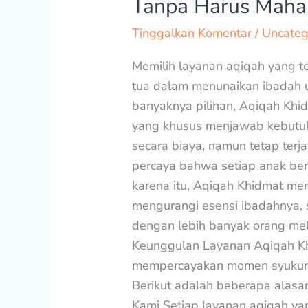
Tanpa Harus Maha
Khidmat:
Tinggalkan Komentar
/
Uncateg
Solusi
Berkah
Memilih layanan aqiqah yang 
Tanpa
tua dalam menunaikan ibadah u
Harus
banyaknya pilihan, Aqiqah Khid
Mahal
yang khusus menjawab kebutuh
secara biaya, namun tetap terja
percaya bahwa setiap anak be
karena itu, Aqiqah Khidmat m
mengurangi esensi ibadahnya,
dengan lebih banyak orang mel
Keunggulan Layanan Aqiqah K
mempercayakan momen syukura
Berikut adalah beberapa alasa
Kami Setiap layanan aqiqah ya