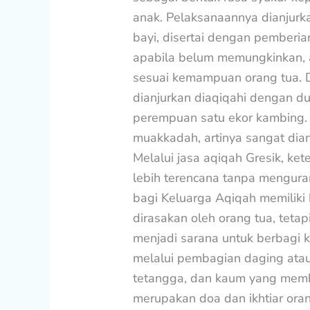
anak. Pelaksanaannya dianjurka
bayi, disertai dengan pember
apabila belum memungkinkan, aq
sesuai kemampuan orang tua. D
dianjurkan diaqiqahi dengan d
perempuan satu ekor kambing.
muakkadah, artinya sangat dia
Melalui jasa aqiqah Gresik, ke
lebih terencana tanpa mengura
bagi Keluarga Aqiqah memiliki
dirasakan oleh orang tua, tetapi
menjadi sarana untuk berbagi
melalui pembagian daging ata
tetangga, dan kaum yang membu
merupakan doa dan ikhtiar ora