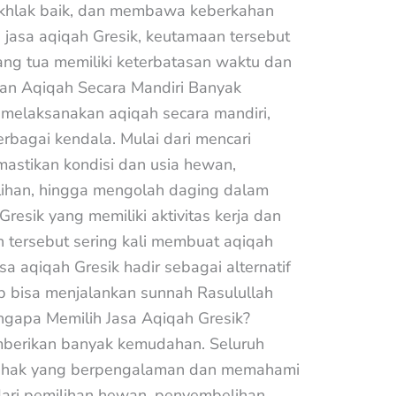
rakhlak baik, dan membawa keberkahan
 jasa aqiqah Gresik, keutamaan tersebut
ang tua memiliki keterbatasan waktu dan
an Aqiqah Secara Mandiri Banyak
 melaksanakan aqiqah secara mandiri,
bagai kendala. Mulai dari mencari
mastikan kondisi dan usia hewan,
ihan, hingga mengolah daging dalam
resik yang memiliki aktivitas kerja dan
n tersebut sering kali membuat aqiqah
asa aqiqah Gresik hadir sebagai alternatif
p bisa menjalankan sunnah Rasulullah
gapa Memilih Jasa Aqiqah Gresik?
berikan banyak kemudahan. Seluruh
 pihak yang berpengalaman dan memahami
 dari pemilihan hewan, penyembelihan,