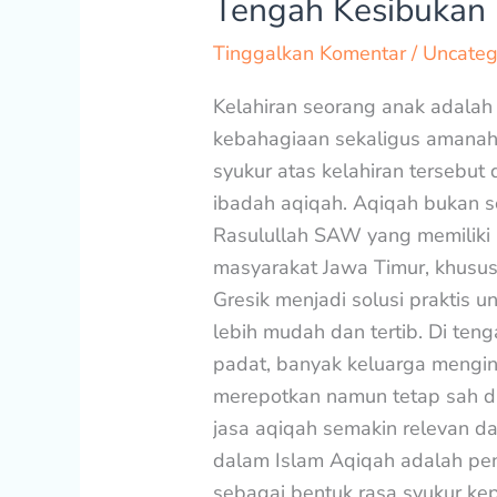
Tengah Kesibukan
Gresik,
Tinggalkan Komentar
/
Uncateg
Solusi
Aqiqah
Kelahiran seorang anak adal
Praktis
kebahagiaan sekaligus amanah 
di
syukur atas kelahiran tersebut
Tengah
ibadah aqiqah. Aqiqah bukan s
Kesibukan
Rasulullah SAW yang memiliki n
masyarakat Jawa Timur, khusus
Gresik menjadi solusi praktis 
lebih mudah dan tertib. Di ten
padat, banyak keluarga mengin
merepotkan namun tetap sah da
jasa aqiqah semakin relevan 
dalam Islam Aqiqah adalah p
sebagai bentuk rasa syukur ke