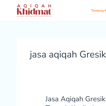
Lewati
ke
Tentang 
konten
jasa aqiqah Gresik
Jasa Aqiqah Gresik,
Jasa
Aqiqah