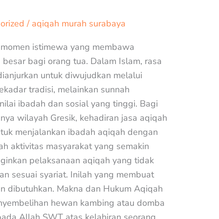
orized
/
aqiqah murah surabaya
ah momen istimewa yang membawa
besar bagi orang tua. Dalam Islam, rasa
 dianjurkan untuk diwujudkan melalui
ekadar tradisi, melainkan sunnah
ilai ibadah dan sosial yang tinggi. Bagi
nya wilayah Gresik, kehadiran jasa aqiqah
untuk menjalankan ibadah aqiqah dengan
gah aktivitas masyarakat yang semakin
ginkan pelaksanaan aqiqah yang tidak
n sesuai syariat. Inilah yang membuat
dan dibutuhkan. Makna dan Hukum Aqiqah
enyembelihan hewan kambing atau domba
pada Allah SWT atas kelahiran seorang