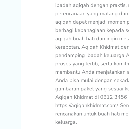
ibadah aqiqah dengan praktis, 
perencanaan yang matang dan 
aqiqah dapat menjadi momen p
berbagi kebahagiaan kepada s
aqiqah buah hati dan ingin m
kerepotan, Aqiqah Khidmat den
pendamping ibadah keluarga A
proses yang tertib, serta komi
membantu Anda menjalankan a
Anda bisa mulai dengan sekadar
gambaran paket yang sesuai k
Aqiqah Khidmat di 0812 3456
https://aqiqahkhidmat.com/. Se
rencanakan untuk buah hati men
keluarga.