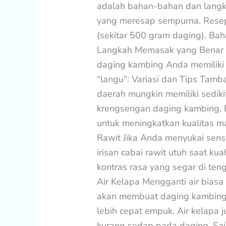
adalah bahan-bahan dan lang
yang meresap sempurna. Resep 
(sekitar 500 gram daging). B
Langkah Memasak yang Benar I
daging kambing Anda memiliki 
“langu”: Variasi dan Tips Tam
daerah mungkin memiliki sedik
krengsengan daging kambing. 
untuk meningkatkan kualitas 
Rawit Jika Anda menyukai sen
irisan cabai rawit utuh saat k
kontras rasa yang segar di te
Air Kelapa Mengganti air bias
akan membuat daging kambing t
lebih cepat empuk. Air kelapa
kurang sedap pada daging. Sa