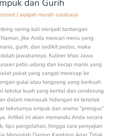
Empuk dan Gurih
orized
/
aqiqah murah surabaya
bing sering kali menjadi tantangan
g. Namun, jika Anda mencari menu yang
anis, gurih, dan sedikit pedas, maka
dalah jawabannya. Kuliner khas Jawa
gunaan petis udang dan kecap manis yang
kelat pekat yang sangat meresap ke
engan gulai atau tongseng yang berkuah
i tekstur kuah yang kental dan cenderung
an dalam memasak hidangan ini terletak
ar teksturnya empuk dan aroma “prengus”
a. Artikel ini akan memandu Anda secara
, tips pengolahan, hingga cara penyajian
ia Mengolah Daging Kambing Agar Tidak