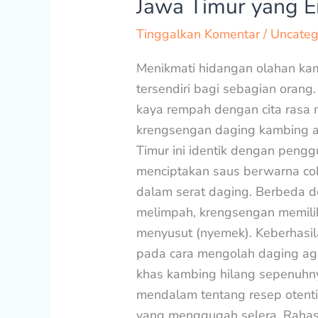
Jawa Timur yang 
Daging
Tinggalkan Komentar
/
Uncateg
Kambing
Khas
Menikmati hidangan olahan kam
Jawa
tersendiri bagi sebagian oran
Timur
kaya rempah dengan cita rasa m
yang
krengsengan daging kambing a
Empuk
Timur ini identik dengan peng
dan
menciptakan saus berwarna co
Gurih
dalam serat daging. Berbeda d
melimpah, krengsengan memilik
menyusut (nyemek). Keberhasil
pada cara mengolah daging ag
khas kambing hilang sepenuhny
mendalam tentang resep otentik
yang menggugah selera. Rahas