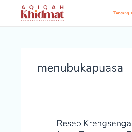
Lewati
ke
Tentang 
konten
menubukapuasa
Resep Krengsenga
Resep
Krengsengan