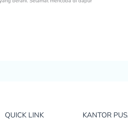
ang berani. Selamat mencoba di dapur
QUICK LINK
KANTOR PUS