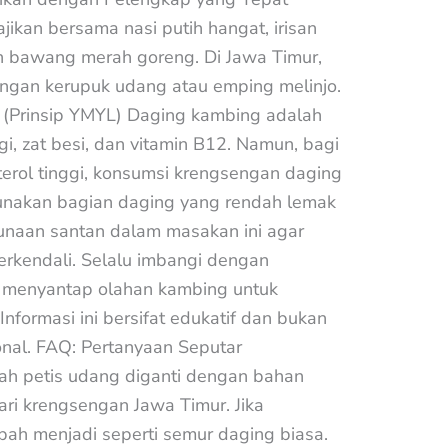
jikan bersama nasi putih hangat, irisan
an bawang merah goreng. Di Jawa Timur,
engan kerupuk udang atau emping melinjo.
 (Prinsip YMYL) Daging kambing adalah
gi, zat besi, dan vitamin B12. Namun, bagi
sterol tinggi, konsumsi krengsengan daging
Gunakan bagian daging yang rendah lemak
unaan santan dalam masakan ini agar
erkendali. Selalu imbangi dengan
h menyantap olahan kambing untuk
formasi ini bersifat edukatif dan bukan
onal. FAQ: Pertanyaan Seputar
ah petis udang diganti dengan bahan
ari krengsengan Jawa Timur. Jika
bah menjadi seperti semur daging biasa.