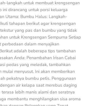
kah-langkah untuk membuat krengsengan
ini dirancang untuk porsi keluarga
ahan Utama: Bumbu Halus: Langkah-
kuti tahapan berikut agar krengsengan
tekstur yang pas dan bumbu yang tidak
bahan untuk Krengsengan Sempurna Setiap
it perbedaan dalam menyajikan
Berikut adalah beberapa tips tambahan
masakan Anda: Penambahan Irisan Cabai
sasi pedas yang meledak, tambahkan
uah mulai menyusut. Ini akan memberikan
ngah pekatnya bumbu petis. Penggunaan
a dengan air kelapa saat merebus daging
erasa lebih manis alami dan seratnya
 juga membantu menghilangkan sisa aroma
jikan dengan Pelengkap yang Tepat