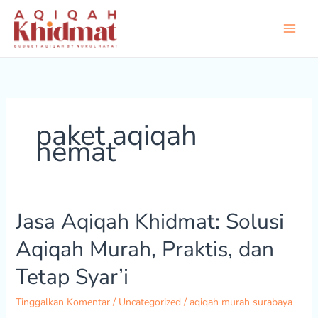
Lewati
ke
konten
paket aqiqah
hemat
Jasa Aqiqah Khidmat: Solusi
Jasa
Aqiqah
Aqiqah Murah, Praktis, dan
Khidmat:
Solusi
Tetap Syar’i
Aqiqah
Murah,
Tinggalkan Komentar
/
Uncategorized
/
aqiqah murah surabaya
Praktis,