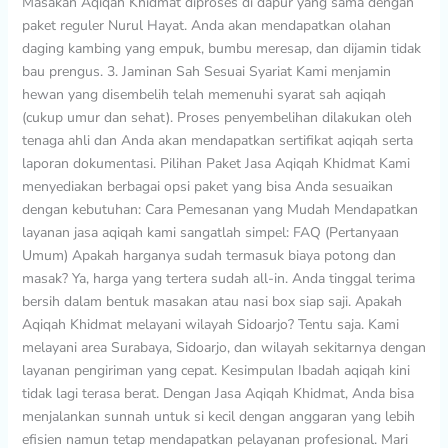
Masakan Aqiqah Khidmat diproses di dapur yang sama dengan
paket reguler Nurul Hayat. Anda akan mendapatkan olahan
daging kambing yang empuk, bumbu meresap, dan dijamin tidak
bau prengus. 3. Jaminan Sah Sesuai Syariat Kami menjamin
hewan yang disembelih telah memenuhi syarat sah aqiqah
(cukup umur dan sehat). Proses penyembelihan dilakukan oleh
tenaga ahli dan Anda akan mendapatkan sertifikat aqiqah serta
laporan dokumentasi. Pilihan Paket Jasa Aqiqah Khidmat Kami
menyediakan berbagai opsi paket yang bisa Anda sesuaikan
dengan kebutuhan: Cara Pemesanan yang Mudah Mendapatkan
layanan jasa aqiqah kami sangatlah simpel: FAQ (Pertanyaan
Umum) Apakah harganya sudah termasuk biaya potong dan
masak? Ya, harga yang tertera sudah all-in. Anda tinggal terima
bersih dalam bentuk masakan atau nasi box siap saji. Apakah
Aqiqah Khidmat melayani wilayah Sidoarjo? Tentu saja. Kami
melayani area Surabaya, Sidoarjo, dan wilayah sekitarnya dengan
layanan pengiriman yang cepat. Kesimpulan Ibadah aqiqah kini
tidak lagi terasa berat. Dengan Jasa Aqiqah Khidmat, Anda bisa
menjalankan sunnah untuk si kecil dengan anggaran yang lebih
efisien namun tetap mendapatkan pelayanan profesional. Mari