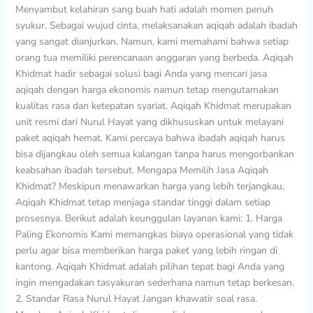
Menyambut kelahiran sang buah hati adalah momen penuh
dan
syukur. Sebagai wujud cinta, melaksanakan aqiqah adalah ibadah
Tetap
yang sangat dianjurkan. Namun, kami memahami bahwa setiap
Syar’i
orang tua memiliki perencanaan anggaran yang berbeda. Aqiqah
Khidmat hadir sebagai solusi bagi Anda yang mencari jasa
aqiqah dengan harga ekonomis namun tetap mengutamakan
kualitas rasa dan ketepatan syariat. Aqiqah Khidmat merupakan
unit resmi dari Nurul Hayat yang dikhususkan untuk melayani
paket aqiqah hemat. Kami percaya bahwa ibadah aqiqah harus
bisa dijangkau oleh semua kalangan tanpa harus mengorbankan
keabsahan ibadah tersebut. Mengapa Memilih Jasa Aqiqah
Khidmat? Meskipun menawarkan harga yang lebih terjangkau,
Aqiqah Khidmat tetap menjaga standar tinggi dalam setiap
prosesnya. Berikut adalah keunggulan layanan kami: 1. Harga
Paling Ekonomis Kami memangkas biaya operasional yang tidak
perlu agar bisa memberikan harga paket yang lebih ringan di
kantong. Aqiqah Khidmat adalah pilihan tepat bagi Anda yang
ingin mengadakan tasyakuran sederhana namun tetap berkesan.
2. Standar Rasa Nurul Hayat Jangan khawatir soal rasa.