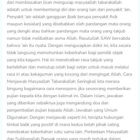
dari membiasakan lisan mengucap masyaallah tabarakallah
adalah untuk membentengi diri dan orang lain dari penyakit ‘ain.
Penyakit ‘ain adalah gangguan (baik berupa penyakit fisik
maupun kesialan) yang disebabkan oleh pandangan mata orang
yang dengki atau bahkan pandangan mata orang yang takjub
namun tidak melibatkan asma Allah. Rasulullah SAW bersabda
bahwa ‘ain itu nyata. Dengan mengucapkan dzikir ini, kita secara
tidak langsung memohonkan keberkahan bagi pemilik objek
yang kita kagumi. Hal ini menetralkan rasa takjub yang
berlebihan dan menutup celah bagi setan untuk masuk melalui
rasa iri atau kekaguman yang kosong dari mengingat Allah. Cara
Menjawab Masyaallah Tabarakallah Seringkali kita merasa
bingung bagaimana cara merespons jika seseorang memberikan
pujian kepada kita dengan kalimat ini. Dalam Islam, jawaban
yang diberikan sebaiknya juga mengandung doa dan
pengembalian pujian kepada Allah. Jawaban yang Umum
Digunakan: Dengan menjawab seperti ini, tercipta hubungan
timbal balik yang positif di mana kedua belah pihak saling
mendoakan keberkahan satu sama lain. Perbedaan Masyaallah
dan Subhanallah Banyak orang yang masih tertukar dalam