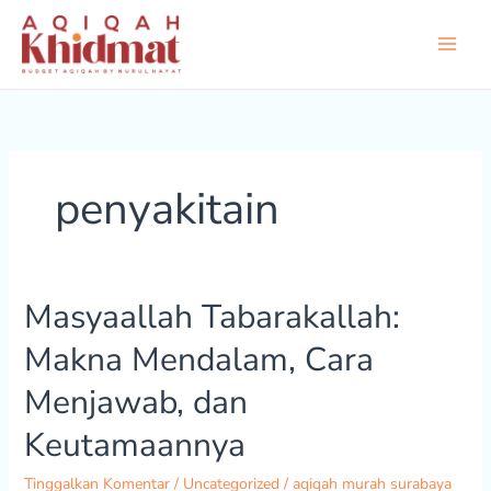
Lewati
ke
konten
penyakitain
Masyaallah Tabarakallah:
Masyaallah
Tabarakallah:
Makna Mendalam, Cara
Makna
Mendalam,
Menjawab, dan
Cara
Menjawab,
Keutamaannya
dan
Keutamaannya
Tinggalkan Komentar
/
Uncategorized
/
aqiqah murah surabaya