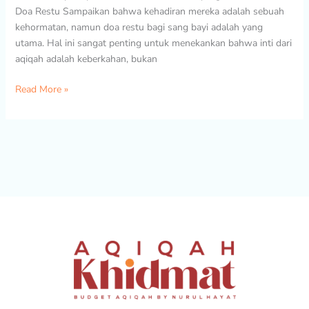
Doa Restu Sampaikan bahwa kehadiran mereka adalah sebuah
kehormatan, namun doa restu bagi sang bayi adalah yang
utama. Hal ini sangat penting untuk menekankan bahwa inti dari
aqiqah adalah keberkahan, bukan
Read More »