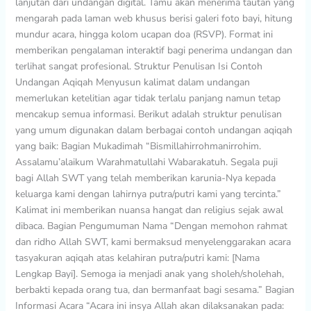
lanjutan dari undangan digital. Tamu akan menerima tautan yang
mengarah pada laman web khusus berisi galeri foto bayi, hitung
mundur acara, hingga kolom ucapan doa (RSVP). Format ini
memberikan pengalaman interaktif bagi penerima undangan dan
terlihat sangat profesional. Struktur Penulisan Isi Contoh
Undangan Aqiqah Menyusun kalimat dalam undangan
memerlukan ketelitian agar tidak terlalu panjang namun tetap
mencakup semua informasi. Berikut adalah struktur penulisan
yang umum digunakan dalam berbagai contoh undangan aqiqah
yang baik: Bagian Mukadimah “Bismillahirrohmanirrohim.
Assalamu’alaikum Warahmatullahi Wabarakatuh. Segala puji
bagi Allah SWT yang telah memberikan karunia-Nya kepada
keluarga kami dengan lahirnya putra/putri kami yang tercinta.”
Kalimat ini memberikan nuansa hangat dan religius sejak awal
dibaca. Bagian Pengumuman Nama “Dengan memohon rahmat
dan ridho Allah SWT, kami bermaksud menyelenggarakan acara
tasyakuran aqiqah atas kelahiran putra/putri kami: [Nama
Lengkap Bayi]. Semoga ia menjadi anak yang sholeh/sholehah,
berbakti kepada orang tua, dan bermanfaat bagi sesama.” Bagian
Informasi Acara “Acara ini insya Allah akan dilaksanakan pada: