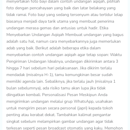
menyertakan foto bayi dalam contoh undangan aqiqah, pilihlah
foto dengan pencahayaan yang baik dan latar belakang yang
tidak ramai. Foto bayi yang sedang tersenyum atau tertidur lelap
biasanya menjadi daya tarik utama yang membuat penerima
undangan merasa gemas dan antusias untuk hadir. Etika
Menyebarkan Undangan Aqiqah Membuat undangan yang bagus
adalah satu hal, namun cara menyebarkannya juga memerlukan
adab yang baik. Berikut adalah beberapa etika dalam
menyebarkan contoh undangan aqiqah agar tetap sopan: Waktu
Pengiriman Undangan Idealnya, undangan dikirimkan antara 3
hingga 7 hari sebelum hari pelaksanaan. Jika dikirim terlalu
mendadak (misalnya H-1), tamu kemungkinan besar sudah
memiliki agenda lain. Sebaliknya, jika terlalu jauh (misalnya 1
bulan sebelumnya), ada risiko tamu akan lupa jika tidak
diingatkan kembali. Personalisasi Pesan Meskipun Anda
mengirimkan undangan melalui grup WhatsApp, usahakan
untuk mengirim pesan secara personal (japri) kepada tokoh
penting atau kerabat dekat. Tambahkan kalimat pengantar
singkat sebelum melampirkan gambar undangan agar tidak
terkesan seperti pesan broadcast otomatis yang kaku. Memohon