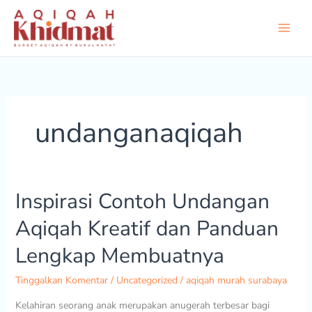
Lewati
ke
konten
undanganaqiqah
Inspirasi Contoh Undangan
Inspirasi
Contoh
Aqiqah Kreatif dan Panduan
Undangan
Aqiqah
Lengkap Membuatnya
Kreatif
dan
Tinggalkan Komentar
/
Uncategorized
/
aqiqah murah surabaya
Panduan
Kelahiran seorang anak merupakan anugerah terbesar bagi
Lengkap