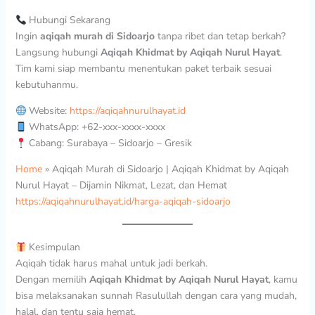
Hubungi Sekarang
Ingin
aqiqah murah di Sidoarjo
tanpa ribet dan tetap berkah?
Langsung hubungi
Aqiqah Khidmat by Aqiqah Nurul Hayat
.
Tim kami siap membantu menentukan paket terbaik sesuai
kebutuhanmu.
Website:
https://aqiqahnurulhayat.id
WhatsApp: +62-xxx-xxxx-xxxx
Cabang: Surabaya – Sidoarjo – Gresik
Home
»
Aqiqah Murah di Sidoarjo | Aqiqah Khidmat by Aqiqah
Nurul Hayat – Dijamin Nikmat, Lezat, dan Hemat
https://aqiqahnurulhayat.id/harga-aqiqah-sidoarjo
Kesimpulan
Aqiqah tidak harus mahal untuk jadi berkah.
Dengan memilih
Aqiqah Khidmat by Aqiqah Nurul Hayat
, kamu
bisa melaksanakan sunnah Rasulullah dengan cara yang mudah,
halal, dan tentu saja hemat.