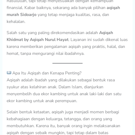
Rasulullah, tapi tetap menyesuaikan dengan kemampuan
finansial. Kabar baiknya, sekarang ada banyak pilihan
aqiqah
murah Sidoarjo
yang tetap menjaga kualitas, rasa, dan
kehalalan.
Salah satu yang paling direkomendasikan adalah
Aqiqah
Khidmat by Aqiqah Nurul Hayat
. Layanan ini sudah dikenal luas
karena memberikan pengalaman aqiqah yang praktis, halal, dan
hemat, tanpa mengurangi nilai ibadahnya.
Apa Itu Aqiqah dan Kenapa Penting?
Aqiqah adalah ibadah yang dilakukan sebagai bentuk rasa
syukur atas kelahiran anak. Dalam Islam, dianjurkan
menyembelih dua ekor kambing untuk anak laki-laki dan satu
ekor kambing untuk anak perempuan.
Selain bentuk ketaatan, aqiqah juga menjadi momen berbagi
kebahagiaan dengan keluarga, tetangga, dan orang yang
membutuhkan. Karena itu, banyak orang ingin melaksanakan
aqiqah dengan sebaik mungkin, tapi tetap dalam batas