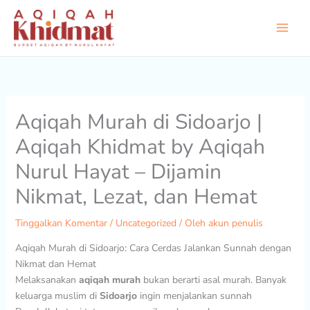
Lewati
ke
konten
Aqiqah Murah di Sidoarjo |
Aqiqah Khidmat by Aqiqah
Nurul Hayat – Dijamin
Nikmat, Lezat, dan Hemat
Tinggalkan Komentar
/
Uncategorized
/ Oleh
akun penulis
Aqiqah Murah di Sidoarjo: Cara Cerdas Jalankan Sunnah dengan
Nikmat dan Hemat
Melaksanakan
aqiqah murah
bukan berarti asal murah. Banyak
keluarga muslim di
Sidoarjo
ingin menjalankan sunnah