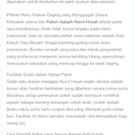
digunakan untuk disalurkan ke panti asuhan atau yayasan.
Pilihan Menu Olahan Daging yang Menggugah Selera
Kekuatan utama dari
Paket Aqiqah Nurul Hayat
adalah pada
rasa masakannya. Anda tidak hanya terpaku pada menu
tradisional. Saat ini, tersedia pilihan menu kekinian seperti Nasi
Kebuli, Nasi Briyani, hingga kambing guling untuk acara
prasmanan. Bumbu rempah yang kaya dan teknik pengolahan
yang profesional menjamin aroma kambing hilang sepenuhnya,
menyisakan kelezatan yang meresap hingga ke serat daging.
Fasilitas Gratis dalam Setiap Paket
Salah satu alasan mengapa Nurul Hayat begitu dicintai adalah
bonus atau fasilitas tambahan yang diberikan secara cuma-cuma.
Biasanya, setiap pemesanan paket sudah termasuk sertifikat
aqiqah sebagai kenang-kenangan untuk anak, risalah aqiqah
(buku saku), serta kartu ucapan doa yang ditempel pada setiap
box. Fasilitas ini tentu semakin menambah nilai kemudahan bagi
orang tua.
Cara Memilih Paket yang Sesuai dengan Kebutuhan