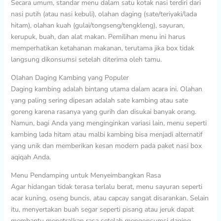
Secara umum, standar menu dalam satu kotak nasi terdiri dari
nasi putih (atau nasi kebuli), olahan daging (sate/teriyaki/lada
hitam), olahan kuah (gulai/tongseng/tengkleng), sayuran,
kerupuk, buah, dan alat makan. Pemilihan menu ini harus
memperhatikan ketahanan makanan, terutama jika box tidak
langsung dikonsumsi setelah diterima oleh tamu.
Olahan Daging Kambing yang Populer
Daging kambing adalah bintang utama dalam acara ini. Olahan
yang paling sering dipesan adalah sate kambing atau sate
goreng karena rasanya yang gurih dan disukai banyak orang.
Namun, bagi Anda yang menginginkan variasi lain, menu seperti
kambing lada hitam atau malbi kambing bisa menjadi alternatif
yang unik dan memberikan kesan modern pada paket nasi box
aqiqah Anda.
Menu Pendamping untuk Menyeimbangkan Rasa
Agar hidangan tidak terasa terlalu berat, menu sayuran seperti
acar kuning, oseng buncis, atau capcay sangat disarankan. Selain
itu, menyertakan buah segar seperti pisang atau jeruk dapat
membantu menetralkan rasa setelah mengonsumsi daging