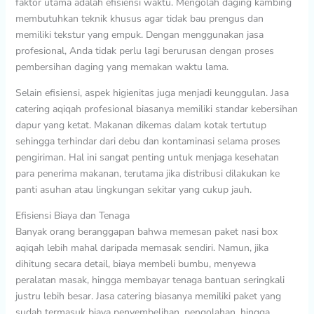
faktor utama adalah efisiensi waktu. Mengolah daging kambing
membutuhkan teknik khusus agar tidak bau prengus dan
memiliki tekstur yang empuk. Dengan menggunakan jasa
profesional, Anda tidak perlu lagi berurusan dengan proses
pembersihan daging yang memakan waktu lama.
Selain efisiensi, aspek higienitas juga menjadi keunggulan. Jasa
catering aqiqah profesional biasanya memiliki standar kebersihan
dapur yang ketat. Makanan dikemas dalam kotak tertutup
sehingga terhindar dari debu dan kontaminasi selama proses
pengiriman. Hal ini sangat penting untuk menjaga kesehatan
para penerima makanan, terutama jika distribusi dilakukan ke
panti asuhan atau lingkungan sekitar yang cukup jauh.
Efisiensi Biaya dan Tenaga
Banyak orang beranggapan bahwa memesan paket nasi box
aqiqah lebih mahal daripada memasak sendiri. Namun, jika
dihitung secara detail, biaya membeli bumbu, menyewa
peralatan masak, hingga membayar tenaga bantuan seringkali
justru lebih besar. Jasa catering biasanya memiliki paket yang
sudah termasuk biaya penyembelihan, pengolahan, hingga