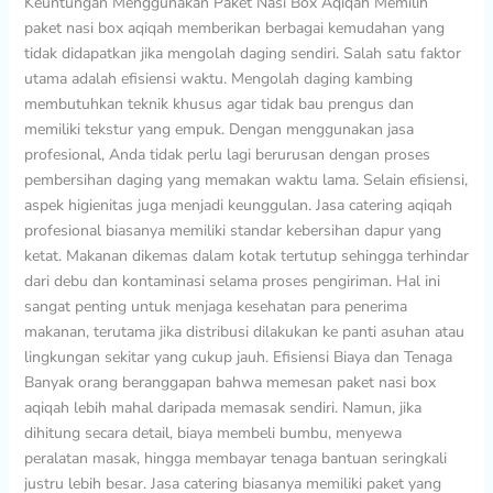
Keuntungan Menggunakan Paket Nasi Box Aqiqah Memilih
paket nasi box aqiqah memberikan berbagai kemudahan yang
tidak didapatkan jika mengolah daging sendiri. Salah satu faktor
utama adalah efisiensi waktu. Mengolah daging kambing
membutuhkan teknik khusus agar tidak bau prengus dan
memiliki tekstur yang empuk. Dengan menggunakan jasa
profesional, Anda tidak perlu lagi berurusan dengan proses
pembersihan daging yang memakan waktu lama. Selain efisiensi,
aspek higienitas juga menjadi keunggulan. Jasa catering aqiqah
profesional biasanya memiliki standar kebersihan dapur yang
ketat. Makanan dikemas dalam kotak tertutup sehingga terhindar
dari debu dan kontaminasi selama proses pengiriman. Hal ini
sangat penting untuk menjaga kesehatan para penerima
makanan, terutama jika distribusi dilakukan ke panti asuhan atau
lingkungan sekitar yang cukup jauh. Efisiensi Biaya dan Tenaga
Banyak orang beranggapan bahwa memesan paket nasi box
aqiqah lebih mahal daripada memasak sendiri. Namun, jika
dihitung secara detail, biaya membeli bumbu, menyewa
peralatan masak, hingga membayar tenaga bantuan seringkali
justru lebih besar. Jasa catering biasanya memiliki paket yang