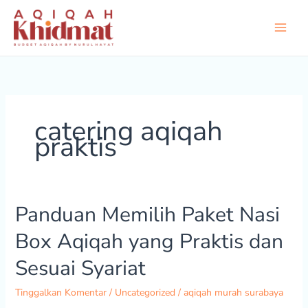
Lewati
ke
konten
catering aqiqah
praktis
Panduan Memilih Paket Nasi
Panduan
Memilih
Box Aqiqah yang Praktis dan
Paket
Nasi
Sesuai Syariat
Box
Aqiqah
Tinggalkan Komentar
/
Uncategorized
/
aqiqah murah surabaya
yang