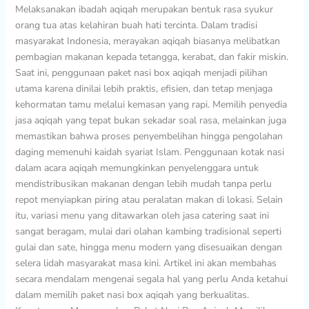
Melaksanakan ibadah aqiqah merupakan bentuk rasa syukur
Praktis
orang tua atas kelahiran buah hati tercinta. Dalam tradisi
dan
masyarakat Indonesia, merayakan aqiqah biasanya melibatkan
Sesuai
pembagian makanan kepada tetangga, kerabat, dan fakir miskin.
Syariat
Saat ini, penggunaan paket nasi box aqiqah menjadi pilihan
utama karena dinilai lebih praktis, efisien, dan tetap menjaga
kehormatan tamu melalui kemasan yang rapi. Memilih penyedia
jasa aqiqah yang tepat bukan sekadar soal rasa, melainkan juga
memastikan bahwa proses penyembelihan hingga pengolahan
daging memenuhi kaidah syariat Islam. Penggunaan kotak nasi
dalam acara aqiqah memungkinkan penyelenggara untuk
mendistribusikan makanan dengan lebih mudah tanpa perlu
repot menyiapkan piring atau peralatan makan di lokasi. Selain
itu, variasi menu yang ditawarkan oleh jasa catering saat ini
sangat beragam, mulai dari olahan kambing tradisional seperti
gulai dan sate, hingga menu modern yang disesuaikan dengan
selera lidah masyarakat masa kini. Artikel ini akan membahas
secara mendalam mengenai segala hal yang perlu Anda ketahui
dalam memilih paket nasi box aqiqah yang berkualitas.