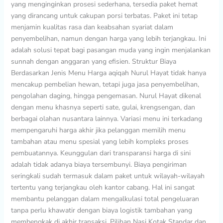
yang menginginkan prosesi sederhana, tersedia paket hemat
yang dirancang untuk cakupan porsi terbatas. Paket ini tetap
menjamin kualitas rasa dan keabsahan syariat dalam
penyembelihan, namun dengan harga yang lebih terjangkau. Ini
adalah solusi tepat bagi pasangan muda yang ingin menjalankan
sunnah dengan anggaran yang efisien. Struktur Biaya
Berdasarkan Jenis Menu Harga aqiqah Nurul Hayat tidak hanya
mencakup pembelian hewan, tetapi juga jasa penyembelihan,
pengolahan daging, hingga pengemasan. Nurul Hayat dikenal
dengan menu khasnya seperti sate, gulai, krengsengan, dan
berbagai olahan nusantara lainnya. Variasi menu ini terkadang
mempengaruhi harga akhir jika pelanggan memilih menu
tambahan atau menu spesial yang lebih kompleks proses
pembuatannya. Keunggulan dari transparansi harga di sini
adalah tidak adanya biaya tersembunyi. Biaya pengiriman
seringkali sudah termasuk dalam paket untuk wilayah-wilayah
tertentu yang terjangkau oleh kantor cabang. Hal ini sangat
membantu pelanggan dalam mengalkulasi total pengeluaran
tanpa perlu khawatir dengan biaya logistik tambahan yang
membengkak di akhir transaksi. Pilihan Nasi Kotak Standar dan