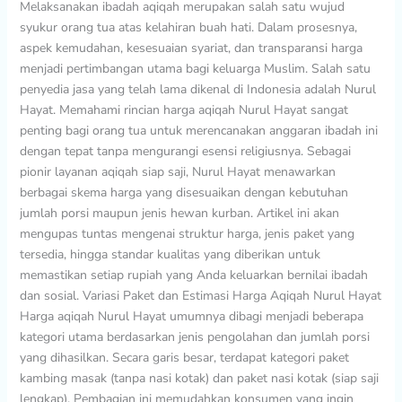
Melaksanakan ibadah aqiqah merupakan salah satu wujud
Keunggulan
syukur orang tua atas kelahiran buah hati. Dalam prosesnya,
Layanannya
aspek kemudahan, kesesuaian syariat, dan transparansi harga
menjadi pertimbangan utama bagi keluarga Muslim. Salah satu
penyedia jasa yang telah lama dikenal di Indonesia adalah Nurul
Hayat. Memahami rincian harga aqiqah Nurul Hayat sangat
penting bagi orang tua untuk merencanakan anggaran ibadah ini
dengan tepat tanpa mengurangi esensi religiusnya. Sebagai
pionir layanan aqiqah siap saji, Nurul Hayat menawarkan
berbagai skema harga yang disesuaikan dengan kebutuhan
jumlah porsi maupun jenis hewan kurban. Artikel ini akan
mengupas tuntas mengenai struktur harga, jenis paket yang
tersedia, hingga standar kualitas yang diberikan untuk
memastikan setiap rupiah yang Anda keluarkan bernilai ibadah
dan sosial. Variasi Paket dan Estimasi Harga Aqiqah Nurul Hayat
Harga aqiqah Nurul Hayat umumnya dibagi menjadi beberapa
kategori utama berdasarkan jenis pengolahan dan jumlah porsi
yang dihasilkan. Secara garis besar, terdapat kategori paket
kambing masak (tanpa nasi kotak) dan paket nasi kotak (siap saji
lengkap). Pembagian ini memudahkan konsumen yang ingin