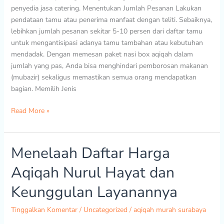
penyedia jasa catering. Menentukan Jumlah Pesanan Lakukan
pendataan tamu atau penerima manfaat dengan teliti. Sebaiknya,
lebihkan jumlah pesanan sekitar 5-10 persen dari daftar tamu
untuk mengantisipasi adanya tamu tambahan atau kebutuhan
mendadak. Dengan memesan paket nasi box aqiqah dalam
jumlah yang pas, Anda bisa menghindari pemborosan makanan
(mubazir) sekaligus memastikan semua orang mendapatkan
bagian. Memilih Jenis
Read More »
Menelaah Daftar Harga
Menelaah
Daftar
Aqiqah Nurul Hayat dan
Harga
Aqiqah
Keunggulan Layanannya
Nurul
Hayat
Tinggalkan Komentar
/
Uncategorized
/
aqiqah murah surabaya
dan